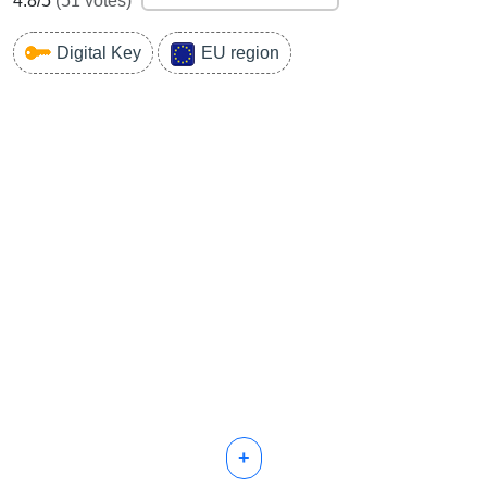
4.8
/5
(
51
votes)
Digital Key
EU region
+