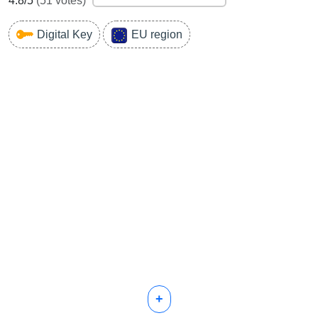
4.8
/5
(
51
votes)
Digital Key
EU region
+