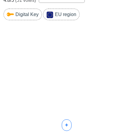
4.8
/5
(
51
votes)
Digital Key
EU region
+