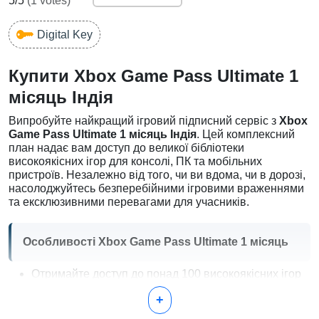
5
/5
(
1
votes)
Digital Key
Купити Xbox Game Pass Ultimate 1
місяць Індія
Випробуйте найкращий ігровий підписний сервіс з
Xbox
Game Pass Ultimate 1 місяць Індія
. Цей комплексний
план надає вам доступ до великої бібліотеки
високоякісних ігор для консолі, ПК та мобільних
пристроїв. Незалежно від того, чи ви вдома, чи в дорозі,
насолоджуйтесь безперебійними ігровими враженнями
та ексклюзивними перевагами для учасників.
Особливості Xbox Game Pass Ultimate 1 місяць
Отримайте доступ до понад 100 високоякісних ігор
для консолі, ПК та мобільних пристроїв.
+
Насолоджуйтесь новими іграми, які постійно
додаються, включаючи випуски в день релізу.