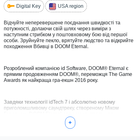
Digital Key
USA region
Відчуйте неперевершене поєднання швидкості та
потужності, долаючи свій шлях через виміри з
наступним стрибком у поштовховому бою від першої
особи. Зруйнуйте пекло, врятуйте людство та відкрийте
походження Вбивці в DOOM Eternal.
Розроблений компанією id Software, DOOM® Eternal є
прямим продовженням DOOM®, переможця The Game
Awards як найкраща гра-екшн 2016 року.
Завдяки технології idTech 7 і абсолютно новому
приголомшливому саундтреку, створеному Міком
Гордоном, DOOM Eternal дає вам контроль над
нестримним Вбивцею DOOM, розбиваючи нових і
+
класичних демонів за допомогою потужної зброї в
неймовірному та небаченому раніше режимі. світи.