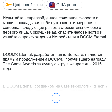
Цифровой ключ
США регион
Испытайте непревзойденное сочетание скорости и
мощи, прокладывая себе путь сквозь измерения и
совершая следующий рывок в стремительном бою от
первого лица. Сокрушите ад, спасите человечество и
узнайте о происхождении Истребителя в DOOM Eternal.
DOOM® Eternal, разработанная id Software, является
прямым продолжением DOOM®, получившего награду
The Game Awards за лучшую игру в жанре экшн 2016
года.
В DOOM Eternal, созданном на базе технологии idTech 7
и дополненном новым захватывающим саундтреком,
написанным Миком Гордоном, вы управляете
+
неудержимым Палачом Рока, уничтожая новых и
классических демонов с помощью мощного оружия в
невероятном и невиданном ранее миры.