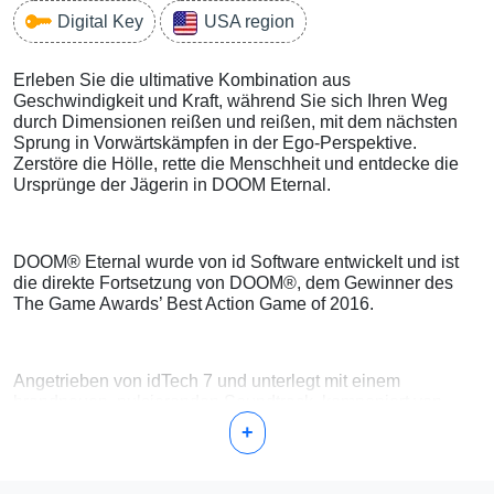
Digital Key
USA region
Erleben Sie die ultimative Kombination aus
Geschwindigkeit und Kraft, während Sie sich Ihren Weg
durch Dimensionen reißen und reißen, mit dem nächsten
Sprung in Vorwärtskämpfen in der Ego-Perspektive.
Zerstöre die Hölle, rette die Menschheit und entdecke die
Ursprünge der Jägerin in DOOM Eternal.
DOOM® Eternal wurde von id Software entwickelt und ist
die direkte Fortsetzung von DOOM®, dem Gewinner des
The Game Awards’ Best Action Game of 2016.
Angetrieben von idTech 7 und unterlegt mit einem
brandneuen, pulsierenden Soundtrack, komponiert von
Mick Gordon, gibt Ihnen DOOM Eternal die Kontrolle über
+
den unaufhaltsamen DOOM Slayer, während Sie neue und
klassische Dämonen mit mächtigen Waffen in unglaublicher
und nie zuvor gesehener Form in die Luft jagen Welten.