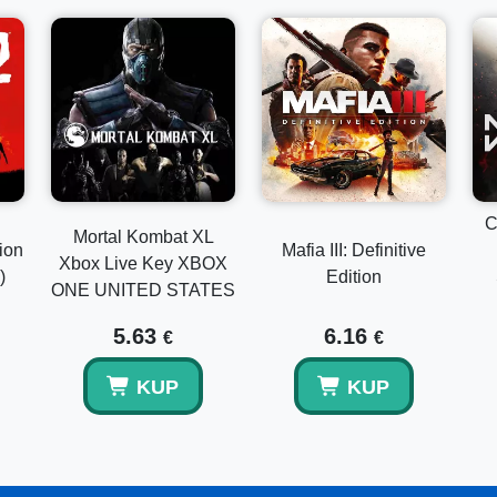
C
Mortal Kombat XL
ion
Mafia III: Definitive
Xbox Live Key XBOX
)
Edition
ONE UNITED STATES
5.63
6.16
€
€
KUP
KUP