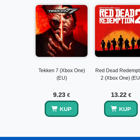
Tekken 7 (Xbox One)
Red Dead Redempt
(EU)
2 (Xbox One) (EU
9.23
13.22
€
€
KUP
KUP