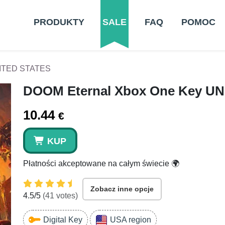
PRODUKTY
SALE
FAQ
POMOC
NITED STATES
DOOM Eternal Xbox One Key U
10.44
€
KUP
Płatności akceptowane na całym świecie 🌍
Zobacz inne opcje
4.5
/5
(
41
votes)
Digital Key
USA region