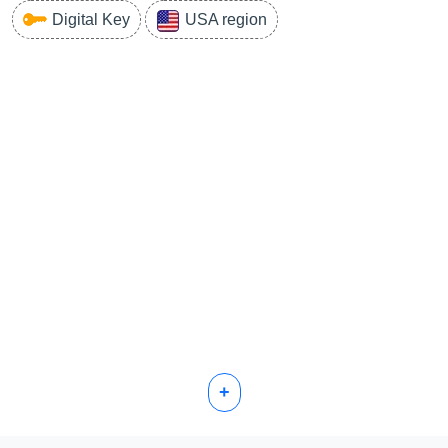
Digital Key
USA region
+