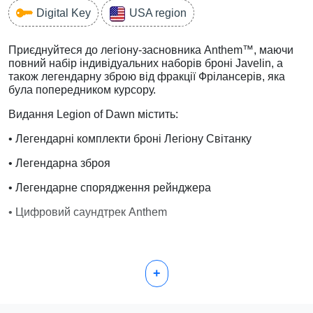
Digital Key
USA region
Приєднуйтеся до легіону-засновника Anthem™, маючи
повний набір індивідуальних наборів броні Javelin, а
також легендарну зброю від фракції Фрілансерів, яка
була попередником курсору.
Видання Legion of Dawn містить:
• Легендарні комплекти броні Легіону Світанку
• Легендарна зброя
• Легендарне спорядження рейнджера
• Цифровий саундтрек Anthem
Розкрийте свою силу. У світі, який залишили
+
недобудованим богами, тіньова фракція загрожує
всьому людству. Тільки ви стоїте між Домініоном і
стародавньою владою, якої вони жадають. Об’єднайтеся