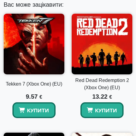
як герої в цій кооперативній RPG від BioWare™ і EA.
Вас може зацікавити:
Red Dead Redemption 2
Tekken 7 (Xbox One) (EU)
(Xbox One) (EU)
9.57
13.22
€
€
КУПИТИ
КУПИТИ