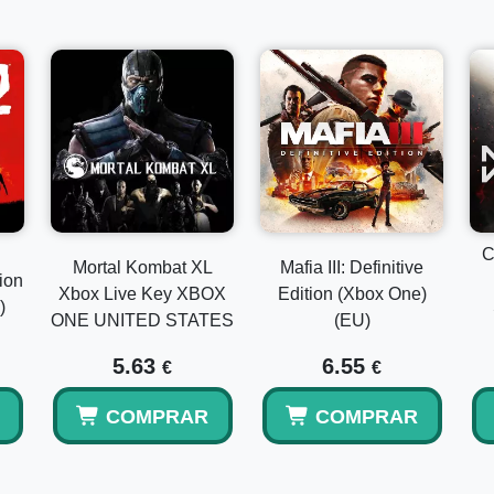
C
Mortal Kombat XL
Mafia III: Definitive
ion
Xbox Live Key XBOX
Edition (Xbox One)
)
ONE UNITED STATES
(EU)
5.63
6.55
€
€
COMPRAR
COMPRAR