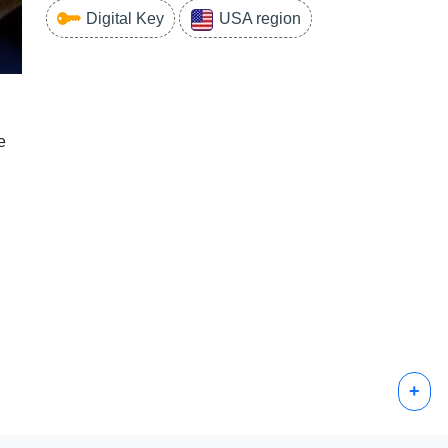
Digital Key
USA region
e
+