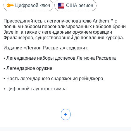
Цифровой ключ
США регион
Присоединяйтесь к легиону-основателю Anthem™ с
полным набором персонализированных наборов брони
Javelin, а также с легендарным оружием фракции
Фрилансеров, существовавшей до появления курсора.
Издание «Легион Рассвета» содержит:
• Легендарные наборы доспехов Легиона Рассвета
• Легендарное оружие
• Часть легендарного снаряжения рейнджера
• Цифровой саундтрек гимна
Раскройте свою силу. В мире, оставленном богами
+
незавершенным, теневая фракция угрожает всему
человечеству. Только ты стоишь между Доминионом и
древней силой, которой они жаждут. Станьте героями в