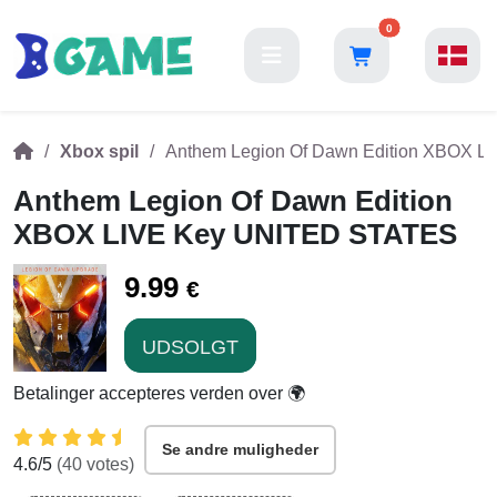
0
Xbox spil
Anthem Legion Of Dawn Edition XBOX 
Anthem Legion Of Dawn Edition
XBOX LIVE Key UNITED STATES
9.99
€
UDSOLGT
Betalinger accepteres verden over 🌍
Se andre muligheder
4.6
/5
(
40
votes)