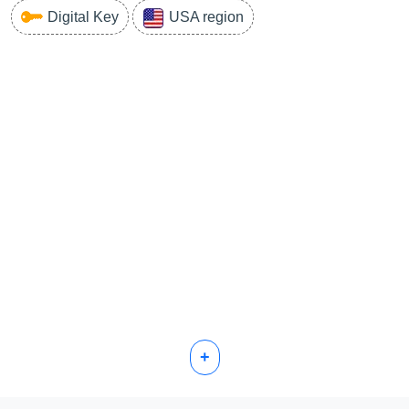
Digital Key
USA region
+