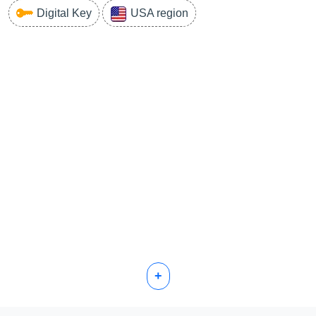
Digital Key
USA region
+