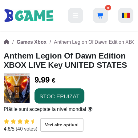
0
Games Xbox
Anthem Legion Of Dawn Edition XB
Anthem Legion Of Dawn Edition
XBOX LIVE Key UNITED STATES
9.99
€
STOC EPUIZAT
Plățile sunt acceptate la nivel mondial 🌍
Vezi alte opțiuni
4.6
/5
(
40
votes)