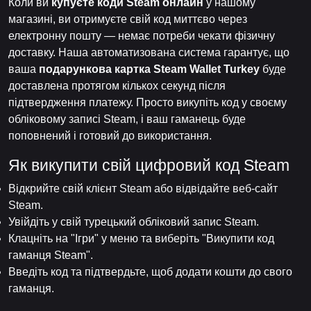
Коли ви
купуєте коди Steam онлайн
у нашому
магазині, ви отримуєте свій код миттєво через
електронну пошту — немає потреби чекати фізичну
доставку. Наша автоматизована система гарантує, що
ваша
подарункова картка Steam Wallet Turkey
буде
доставлена протягом кількох секунд після
підтвердження платежу. Просто викупіть код у своєму
обліковому записі Steam, і ваш гаманець буде
поповнений і готовий до використання.
Як викупити свій цифровий код Steam
Відкрийте свій клієнт Steam або відвідайте веб-сайт
Steam.
Увійдіть у свій турецький обліковий запис Steam.
Клацніть на "Ігри" у меню та виберіть "Викупити код
гаманця Steam".
Введіть код та підтвердьте, щоб додати кошти до свого
гаманця.