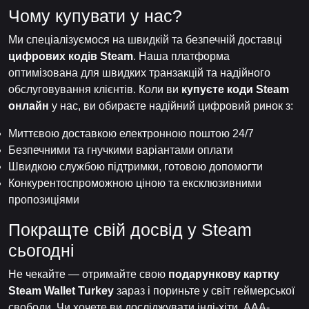
Чому купувати у нас?
Ми спеціалізуємося на швидкій та безпечній доставці
цифрових кодів Steam
. Наша платформа
оптимізована для швидких транзакцій та надійного
обслуговування клієнтів. Коли ви
купуєте коди Steam
онлайн
у нас, ви обираєте надійний цифровий ринок з:
Миттєвою доставкою електронною поштою 24/7
Безпечними та гнучкими варіантами оплати
Швидкою службою підтримки, готовою допомогти
Конкурентоспроможною ціною та ексклюзивними
пропозиціями
Покращте свій досвід у Steam
сьогодні
Не чекайте — отримайте свою
подарункову картку
Steam Wallet Turkey
зараз і пориньте у світ геймерської
свободи. Чи хочете ви досліджувати інді-хіти, AAA-