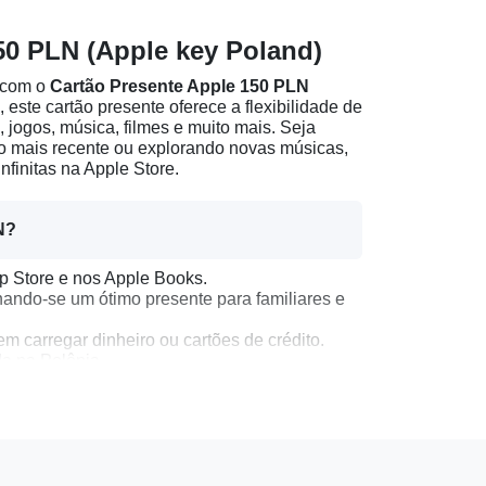
50 PLN (Apple key Poland)
e com o
Cartão Presente Apple 150 PLN
, este cartão presente oferece a flexibilidade de
jogos, música, filmes e muito mais. Seja
ivo mais recente ou explorando novas músicas,
nfinitas na Apple Store.
N?
p Store e nos Apple Books.
nando-se um ótimo presente para familiares e
m carregar dinheiro ou cartões de crédito.
da na Polônia.
a ID Apple em qualquer dispositivo ou