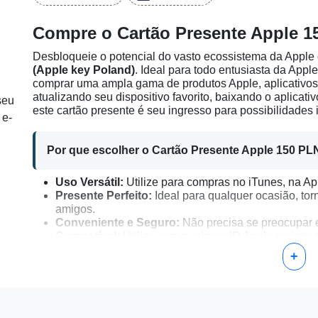
Compre o Cartão Presente Apple 1
Desbloqueie o potencial do vasto ecossistema da Appl
(Apple key Poland)
. Ideal para todo entusiasta da Apple
comprar uma ampla gama de produtos Apple, aplicativos, 
atualizando seu dispositivo favorito, baixando o aplicat
seu
este cartão presente é seu ingresso para possibilidades i
 e-
Por que escolher o Cartão Presente Apple 150 PL
Uso Versátil:
Utilize para compras no iTunes, na Ap
Presente Perfeito:
Ideal para qualquer ocasião, tor
amigos.
Conveniente e Seguro:
Não precisa se preocupar e
Compatível:
Utilize com qualquer ID Apple registra
+
Como Ativar Seu Cartão Presente Apple 150 PLN
Faça login na sua ID Apple:
Comece entrando na su