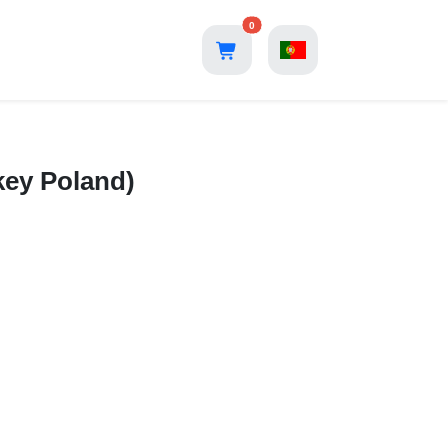
0
key Poland)