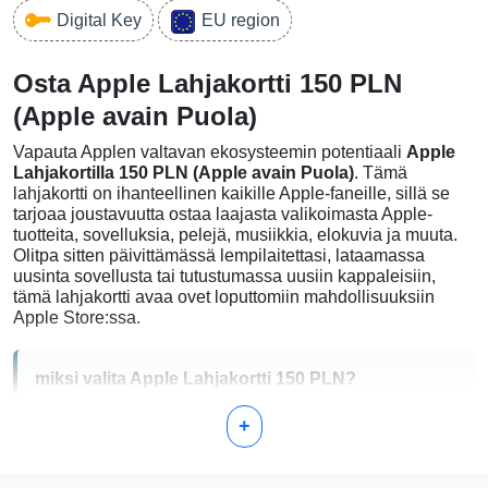
Digital Key
EU region
Osta Apple Lahjakortti 150 PLN
(Apple avain Puola)
Vapauta Applen valtavan ekosysteemin potentiaali
Apple
Lahjakortilla 150 PLN (Apple avain Puola)
. Tämä
lahjakortti on ihanteellinen kaikille Apple-faneille, sillä se
tarjoaa joustavuutta ostaa laajasta valikoimasta Apple-
tuotteita, sovelluksia, pelejä, musiikkia, elokuvia ja muuta.
Olitpa sitten päivittämässä lempilaitettasi, lataamassa
uusinta sovellusta tai tutustumassa uusiin kappaleisiin,
tämä lahjakortti avaa ovet loputtomiin mahdollisuuksiin
Apple Store:ssa.
miksi valita Apple Lahjakortti 150 PLN?
+
Monipuolinen käyttö:
Käytä iTunes- ja App Store -
ostoksiin sekä Apple Books -kirjoihin.
Täydellinen lahja:
Ihanteellinen mihin tahansa