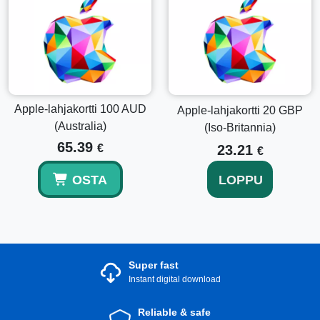
Apple-lahjakortti 100 AUD
Apple-lahjakortti 20 GBP
(Australia)
(Iso-Britannia)
65.39
€
23.21
€
OSTA
LOPPU
Super fast
Instant digital download
Reliable & safe