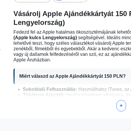
Vásárolj Apple Ajándékkártyát 150
Lengyelország)
Fedezd fel az Apple hatalmas ökoszisztémájának lehető
(Apple kulcs Lengyelország)
segítségével. Ideális min
lehetővé teszi, hogy széles választékot vásárolj Apple t
.
zenékből, filmekből és egyebekből. Akár a kedvenc eszközö
vagy új dallamok felfedezéséről van szó, ez az ajándékk
Apple Áruházban.
Miért válaszd az Apple Ajándékkártyát 150 PLN?
Sokoldalú Felhasználás:
Használhatsz iTunes, az 
Tökéletes Ajándék:
Ideális bármilyen alkalomra, í
barátoknak.
+
Praktikus és Biztonságos:
Nem kell aggódnod kész
Kompatibilis:
Használhatod bármilyen Apple ID-vel,
Hogyan Aktiváld Az Apple Ajándékkártyádat 150 