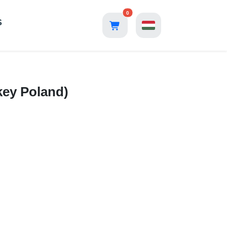
0
S
key Poland)