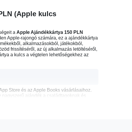
 PLN (Apple kulcs
ségeit a
Apple Ajándékkártya 150 PLN
den Apple-rajongó számára, ez a ajándékkártya
ermékekből, alkalmazásokból, játékokból,
d frissítéséről, az új alkalmazás letöltéséről,
ártya a kulcs a végtelen lehetőségekhez az
App Store és az Apple Books vásárlásaihoz.
gy nagyszerű ajándék a családtagoknak és
pénz vagy bankkártyák miatt.
 amely Lengyelországban van regisztrálva.
PLN