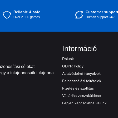
Következtetés
Vásárold meg ma az
Reliable & safe
Apple Ajándékkártyát 150 PLN (A
Customer suppor
Apple világában könnyedén. Akár a saját technológiai ar
Over 2.000 games
Human support 24/7
különleges számára ajándékozod, ez az ajándékkártya s
tranzakcióban.
Információ
Rólunk
GDPR Policy
zonosítási célokat
gy a tulajdonosaik tulajdona.
Adatvédelmi irányelvek
Felhasználási feltételek
Fizetés és szállítás
Vásárlás visszaküldése
Lépjen kapcsolatba velünk