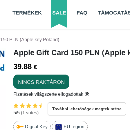
TERMÉKEK
SALE
FAQ
TÁMOGATÁ
d 150 PLN (Apple key Poland)
Apple Gift Card 150 PLN (Apple 
39.88
€
NINCS RAKTÁRON
Fizetések világszerte elfogadottak 🌍
További lehetőségek megtekintése
5
/5
(
1
votes)
Digital Key
EU region