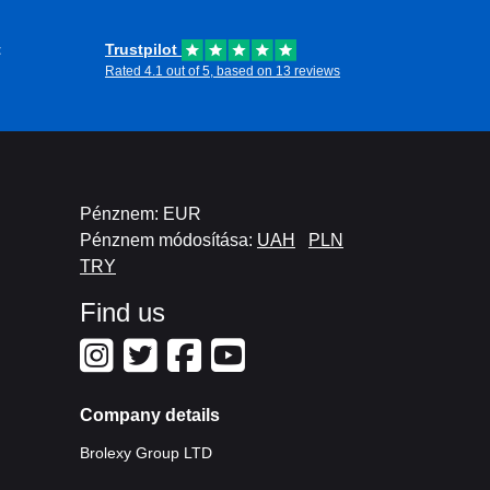
pple kulcs Lengyelország)
t
Trustpilot
, és merülj el az
zenálod bővítéséről van szó, akár valaki
Rated 4.1 out of 5, based on 13 reviews
zabadságot és rugalmasságot biztosít minden
Pénznem: EUR
Pénznem módosítása:
UAH
PLN
TRY
Find us
Company details
Brolexy Group LTD