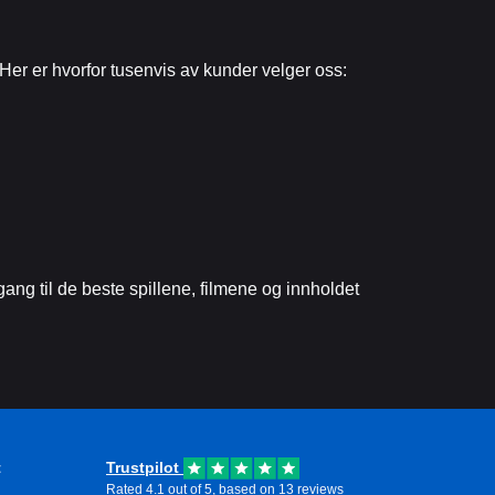
. Her er hvorfor tusenvis av kunder velger oss:
ang til de beste spillene, filmene og innholdet
t
Trustpilot
Rated 4.1 out of 5, based on 13 reviews