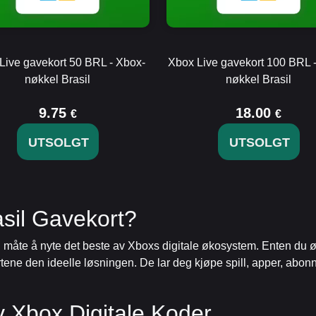
Live gavekort 50 BRL - Xbox-
Xbox Live gavekort 100 BRL 
nøkkel Brasil
nøkkel Brasil
9.75
18.00
€
€
UTSOLGT
UTSOLGT
sil Gavekort?
el måte å nyte det beste av Xboxs digitale økosystem. Enten du ø
ortene den ideelle løsningen. De lar deg kjøpe spill, apper, abo
 Xbox Digitale Koder