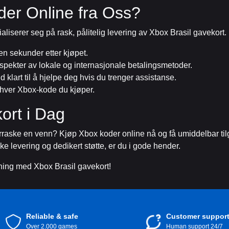
der Online fra Oss?
ialiserer seg på rask, pålitelig levering av Xbox Brasil gavekort
n sekunder etter kjøpet.
t spekter av lokale og internasjonale betalingsmetoder.
d klart til å hjelpe deg hvis du trenger assistanse.
 hver Xbox-kode du kjøper.
ort i Dag
verraske en venn? Kjøp Xbox koder online nå og få umiddelbar tilg
ske levering og dedikert støtte, er du i gode hender.
ing med Xbox Brasil gavekort!
Reliable & safe
Customer suppor
Over 2.000 games
Human support 24/7