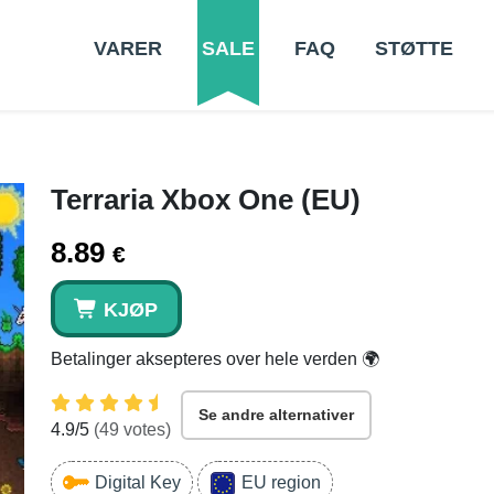
VARER
SALE
FAQ
STØTTE
Terraria Xbox One (EU)
8.89
€
KJØP
Betalinger aksepteres over hele verden 🌍
Se andre alternativer
4.9
/5
(
49
votes)
Digital Key
EU region