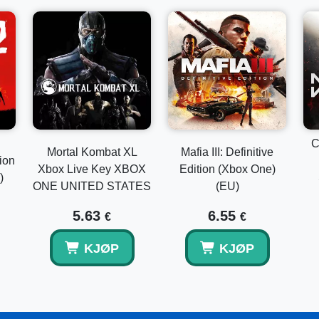
C
Mortal Kombat XL
Mafia III: Definitive
ion
Xbox Live Key XBOX
Edition (Xbox One)
)
ONE UNITED STATES
(EU)
5.63
6.55
€
€
KJØP
KJØP