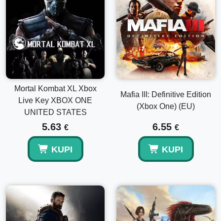
Mortal Kombat XL Xbox
Mafia III: Definitive Edition
Live Key XBOX ONE
(Xbox One) (EU)
UNITED STATES
5.63
6.55
€
€
KUPI
KUPI