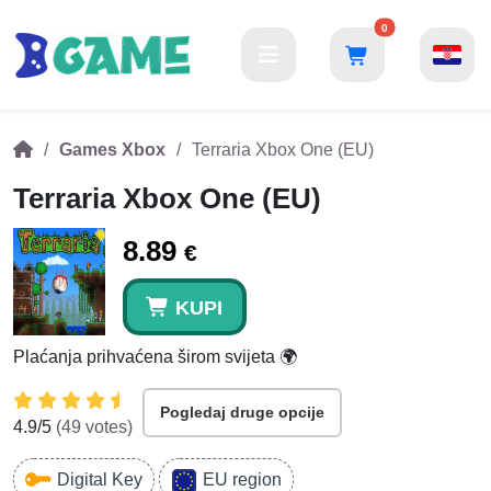
0
Games Xbox
Terraria Xbox One (EU)
Terraria Xbox One (EU)
8.89
€
KUPI
Plaćanja prihvaćena širom svijeta 🌍
Pogledaj druge opcije
4.9
/5
(
49
votes)
Digital Key
EU region