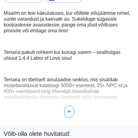
Maailm on teie käeulatuses, kui võitlete ellujäämise nimel,
uurite varandust ja kaevate au. Sukelduge sügavale
koobastesse avarustesse, pange oma jõud võitluses
proovile või ehitage oma linn!
Terraria pakub rohkem kui kunagi varem – sealhulgas
uhiuut 1.4.4 Labor of Love sisu!
Terraria on tõeliselt ainulaadne seiklus, mis sisaldab
muljetavaldavat kataloogi 5000+ esemest, 25+ NPC-st ja
400+ vaenlasest ning ühendab klassikaliste
märulimängude elemente liivakasti stiilis loovusega!
+
Võib-olla olete huvitatud: