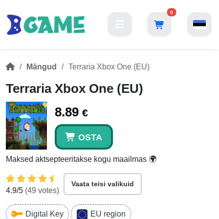
0
Mängud
Terraria Xbox One (EU)
Terraria Xbox One (EU)
8.89
€
OSTA
Maksed aktsepteeritakse kogu maailmas 🌍
Vaata teisi valikuid
4.9
/5
(
49
votes)
Digital Key
EU region