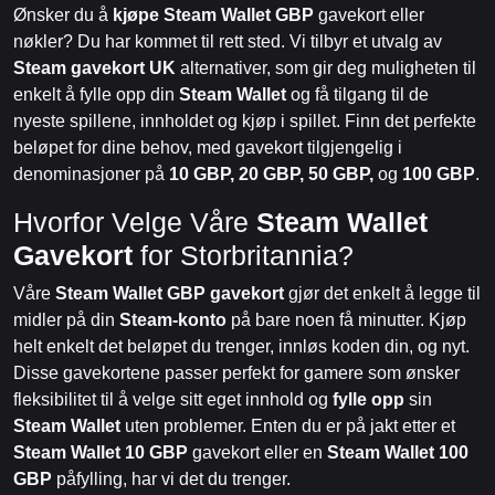
Ønsker du å
kjøpe Steam Wallet GBP
gavekort eller
nøkler? Du har kommet til rett sted. Vi tilbyr et utvalg av
Steam gavekort UK
alternativer, som gir deg muligheten til
enkelt å fylle opp din
Steam Wallet
og få tilgang til de
nyeste spillene, innholdet og kjøp i spillet. Finn det perfekte
beløpet for dine behov, med gavekort tilgjengelig i
denominasjoner på
10 GBP, 20 GBP, 50 GBP,
og
100 GBP
.
Hvorfor Velge Våre
Steam Wallet
Gavekort
for Storbritannia?
Våre
Steam Wallet GBP gavekort
gjør det enkelt å legge til
midler på din
Steam-konto
på bare noen få minutter. Kjøp
helt enkelt det beløpet du trenger, innløs koden din, og nyt.
Disse gavekortene passer perfekt for gamere som ønsker
fleksibilitet til å velge sitt eget innhold og
fylle opp
sin
Steam Wallet
uten problemer. Enten du er på jakt etter et
Steam Wallet 10 GBP
gavekort eller en
Steam Wallet 100
GBP
påfylling, har vi det du trenger.