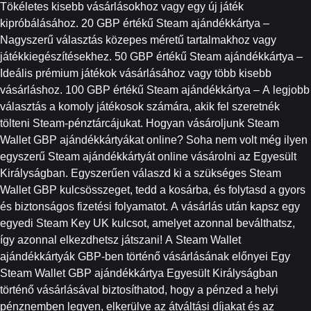
Tökéletes kisebb vásárlásokhoz vagy egy új játék
kipróbálásához. 20 GBP értékű Steam ajándékkártya –
Nagyszerű választás közepes méretű tartalmakhoz vagy
játékkiegészítésekhez. 50 GBP értékű Steam ajándékkártya –
Ideális prémium játékok vásárlásához vagy több kisebb
vásárláshoz. 100 GBP értékű Steam ajándékkártya – A legjobb
választás a komoly játékosok számára, akik fel szeretnék
tölteni Steam-pénztárcájukat. Hogyan vásároljunk Steam
Wallet GBP ajándékkártyákat online? Soha nem volt még ilyen
egyszerű Steam ajándékkártyát online vásárolni az Egyesült
Királyságban. Egyszerűen válaszd ki a szükséges Steam
Wallet GBP kulcsösszeget, tedd a kosárba, és folytasd a gyors
és biztonságos fizetési folyamatot. A vásárlás után kapsz egy
egyedi Steam Key UK kulcsot, amelyet azonnal beválthatsz,
így azonnal elkezdhetsz játszani! A Steam Wallet
ajándékkártyák GBP-ben történő vásárlásának előnyei Egy
Steam Wallet GBP ajándékkártya Egyesült Királyságban
történő vásárlásával biztosíthatod, hogy a pénzed a helyi
pénznemben legyen, elkerülve az átváltási díjakat és az