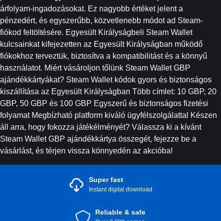
árfolyam-ingadozásokat. Ez nagyobb értéket jelent a
pénzedért, és egyszerűbb, közvetlenebb módot ad Steam-
fiókod feltöltésére. Egyesült Királyságbeli Steam Wallet
kulcsainkat kifejezetten az Egyesült Királyságban működő
fiókokhoz terveztük, biztosítva a kompatibilitást és a könnyű
használatot. Miért vásároljon tőlünk Steam Wallet GBP
ajándékkártyákat? Steam Wallet kódok gyors és biztonságos
kiszállítása az Egyesült Királyságban Több címlet: 10 GBP, 20
GBP, 50 GBP és 100 GBP Egyszerű és biztonságos fizetési
folyamat Megbízható platform kiváló ügyfélszolgálattal Készen
áll arra, hogy fokozza játékélményét? Válassza ki a kívánt
Steam Wallet GBP ajándékkártya összegét, fejezze be a
vásárlást, és térjen vissza könnyedén az akcióba!
Super fast
Instant digital download
Reliable & safe