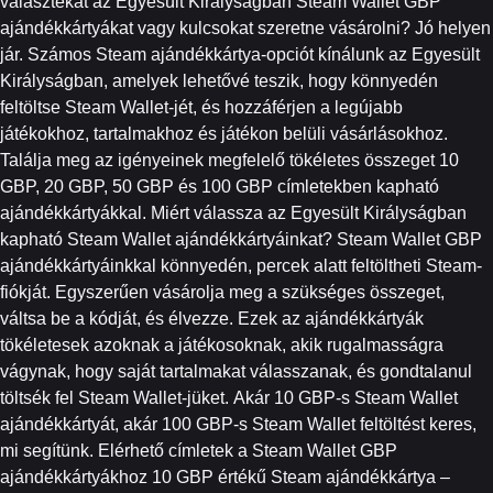
választékát az Egyesült Királyságban Steam Wallet GBP
ajándékkártyákat vagy kulcsokat szeretne vásárolni? Jó helyen
jár. Számos Steam ajándékkártya-opciót kínálunk az Egyesült
Királyságban, amelyek lehetővé teszik, hogy könnyedén
feltöltse Steam Wallet-jét, és hozzáférjen a legújabb
játékokhoz, tartalmakhoz és játékon belüli vásárlásokhoz.
Találja meg az igényeinek megfelelő tökéletes összeget 10
GBP, 20 GBP, 50 GBP és 100 GBP címletekben kapható
ajándékkártyákkal. Miért válassza az Egyesült Királyságban
kapható Steam Wallet ajándékkártyáinkat? Steam Wallet GBP
ajándékkártyáinkkal könnyedén, percek alatt feltöltheti Steam-
fiókját. Egyszerűen vásárolja meg a szükséges összeget,
váltsa be a kódját, és élvezze. Ezek az ajándékkártyák
tökéletesek azoknak a játékosoknak, akik rugalmasságra
vágynak, hogy saját tartalmakat válasszanak, és gondtalanul
töltsék fel Steam Wallet-jüket. Akár 10 GBP-s Steam Wallet
ajándékkártyát, akár 100 GBP-s Steam Wallet feltöltést keres,
mi segítünk. Elérhető címletek a Steam Wallet GBP
ajándékkártyákhoz 10 GBP értékű Steam ajándékkártya –