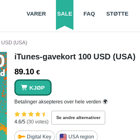
VARER
SALE
FAQ
STØTTE
0 USD (USA)
iTunes-gavekort 100 USD (USA)
89.10
€
KJØP
Betalinger aksepteres over hele verden 🌍
Se andre alternativer
4.6
/5
(
30
votes)
Digital Key
USA region