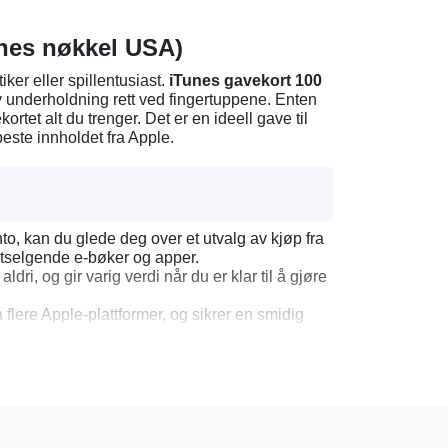
unes nøkkel USA)
ker eller spillentusiast.
iTunes gavekort 100
v underholdning rett ved fingertuppene. Enten
ortet alt du trenger. Det er en ideell gave til
beste innholdet fra Apple.
to, kan du glede deg over et utvalg av kjøp fra
stselgende e-bøker og apper.
aldri, og gir varig verdi når du er klar til å gjøre
 flere Apple-plattformer, og sikrer en smidig
kort
n.