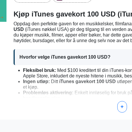
Kjøp iTunes gavekort 100 USD (iT
Oppdag den perfekte gaven for en musikkelsker, filmfanati
USD
(iTunes nøkkel USA) gir deg tilgang til en verden a
du kjøper musikk, filmer, apper eller bøker, har dette gavek
høytider, bursdager, eller for å unne deg selv noe av det 
Hvorfor velge iTunes gavekort 100 USD?
Fleksibel bruk:
Med $100 kreditert til din iTunes-kon
Apple Store, inkludert de nyeste hitene i musikk, be
Ingen utløp:
Ditt
iTunes gavekort 100 USD
utløper 
et kjøp.
Problemløs aktivering:
Enkelt innløselig for bruk på
handleopplevelse.
+
Trinn-for-trinn guide for å aktivere ditt iTunes gave
Åpne iTunes eller Apple Music-appen på enheten di