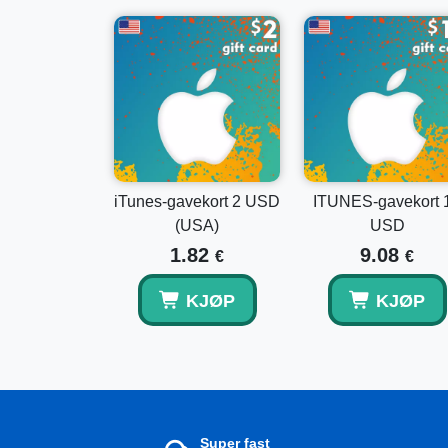
iTunes-gavekort 2 USD
ITUNES-gavekort 
(USA)
USD
1.82
9.08
€
€
KJØP
KJØP
Super fast