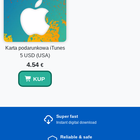
jednemu prostemu zakupowi. Idealne zarówno dla Ciebie,
jak i jako wyjątkowy prezent dla kogoś specjalnego!
Karta podarunkowa iTunes
5 USD (USA)
4.54
€
KUP
Super fast
Instant digital download
Reliable & safe