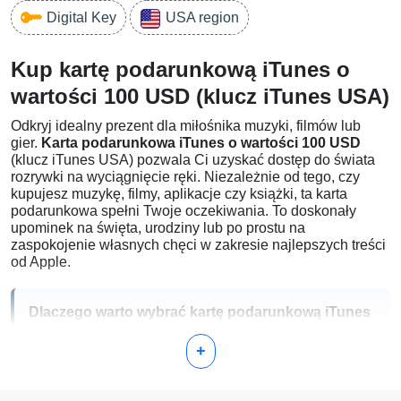
Digital Key
USA region
Kup kartę podarunkową iTunes o
wartości 100 USD (klucz iTunes USA)
Odkryj idealny prezent dla miłośnika muzyki, filmów lub
gier.
Karta podarunkowa iTunes o wartości 100 USD
(klucz iTunes USA) pozwala Ci uzyskać dostęp do świata
rozrywki na wyciągnięcie ręki. Niezależnie od tego, czy
kupujesz muzykę, filmy, aplikacje czy książki, ta karta
podarunkowa spełni Twoje oczekiwania. To doskonały
upominek na święta, urodziny lub po prostu na
zaspokojenie własnych chęci w zakresie najlepszych treści
od Apple.
Dlaczego warto wybrać kartę podarunkową iTunes
o wartości 100 USD?
+
Elastyczne wydatki:
Z 100 USD zasilonymi na Twoim
koncie iTunes, ciesz się szerokim zakresem zakupów