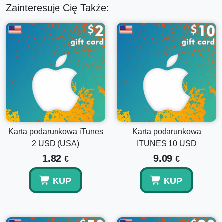
Zainteresuje Cię Także:
w Apple Store, w tym najnowszymi hitami muzycznymi,
bestsellerowymi e-bookami i aplikacjami.
Brak daty ważności:
Twoja
karta podarunkowa
iTunes o wartości 100 USD
nigdy nie traci ważności,
oferując trwałą wartość, gdy tylko będziesz gotowy do
zakupu.
Bezproblemowa aktywacja:
Łatwo wymienialna na
wielu platformach Apple, co zapewnia płynne
doświadczenie zakupowe.
Przewodnik krok po kroku, jak aktywować kartę
podarunkową iTunes
Karta podarunkowa iTunes
Karta podarunkowa
2 USD (USA)
ITUNES 10 USD
Otwórz aplikację iTunes lub Apple Music na swoim
urządzeniu.
1.82
9.09
€
€
Na dole ekranu naciśnij
Konto
lub swoje zdjęcie
profilowe.
KUP
KUP
Wybierz
Wymień kartę podarunkową lub kod
.
Użyj aparatu swojego urządzenia, aby zeskanować
kod karty lub ręcznie wpisz 16-cyfrowy kod
zaczynający się od „X”.