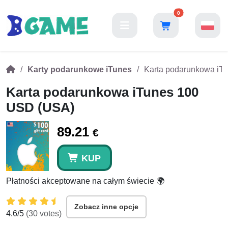
0
Karty podarunkowe iTunes
Karta podarunkowa iT
Karta podarunkowa iTunes 100
USD (USA)
89.21
€
KUP
Płatności akceptowane na całym świecie 🌍
Zobacz inne opcje
4.6
/5
(
30
votes)