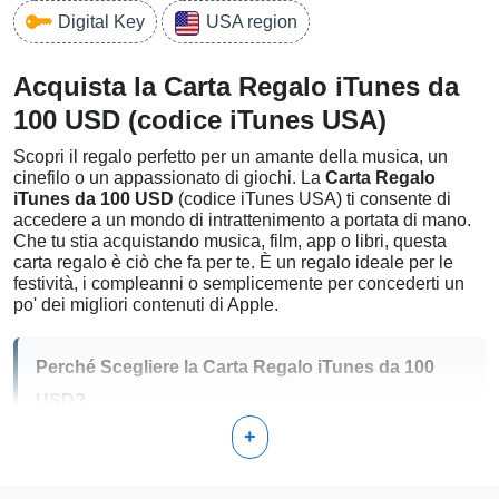
Digital Key
USA region
Acquista la Carta Regalo iTunes da
100 USD (codice iTunes USA)
Scopri il regalo perfetto per un amante della musica, un
cinefilo o un appassionato di giochi. La
Carta Regalo
iTunes da 100 USD
(codice iTunes USA) ti consente di
accedere a un mondo di intrattenimento a portata di mano.
Che tu stia acquistando musica, film, app o libri, questa
carta regalo è ciò che fa per te. È un regalo ideale per le
festività, i compleanni o semplicemente per concederti un
po' dei migliori contenuti di Apple.
Perché Scegliere la Carta Regalo iTunes da 100
USD?
+
Spesa Flessibile:
Con $100 accreditati sul tuo account
iTunes, goditi una gamma di acquisti dallo Store Apple,
inclusi i successi musicali più recenti, gli e-book più