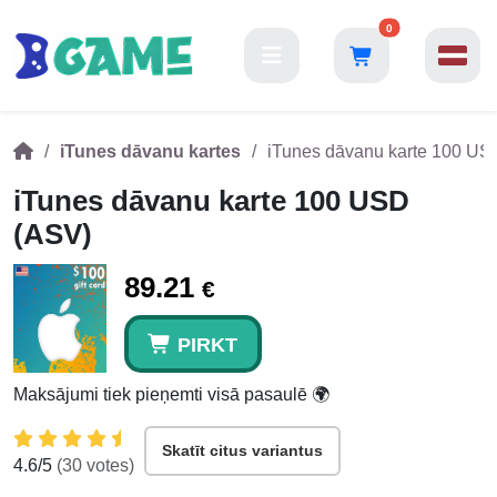
0
iTunes dāvanu kartes
iTunes dāvanu karte 100 US
iTunes dāvanu karte 100 USD
(ASV)
89.21
€
PIRKT
Maksājumi tiek pieņemti visā pasaulē 🌍
Skatīt citus variantus
4.6
/5
(
30
votes)