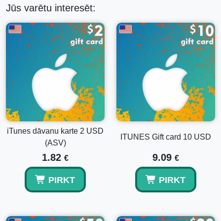
100 USD
nekad nebeidzas, nodrošinot ilgtspējīgu
Jūs varētu interesēt:
vērtību, kad vien esat gatavs veikt pirkumu.
Vienkārša aktivizācija:
Viegli izmantojama daudzu
Apple platformu ietvaros, nodrošinot vienmērīgu
iepirkšanās pieredzi.
Norādījumi, kā aktivizēt jūsu iTunes Dāvanu Kartes
Atveriet iTunes vai Apple Music lietotni savā ierīcē.
Ekrāna apakšā noklikšķiniet uz
Konts
vai sava profila
attēla.
Izvēlieties
Izmantot Dāvanu Kartes vai Kodu
.
Izmantojiet ierīces kameru, lai skenētu kartes kodu vai
iTunes dāvanu karte 2 USD
manuāli ievadītu 16 ciparu kodu, kas sākas ar "X".
ITUNES Gift card 10 USD
(ASV)
Noklikšķiniet uz
Gatavs
, lai pabeigtu procesu.
Pārskaitījums tagad ir pieejams visiem jūsu Apple
1.82
9.09
€
€
saistītajiem pirkumiem.
PIRKT
PIRKT
Iepazīstieties ar citām iTunes Dāvanu Kartēm
Ja
iTunes Dāvanu Karte 100 USD
neatbilst jūsu