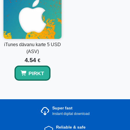
iTunes dāvanu karte 5 USD
(ASV)
4.54
€
PIRKT
Super fast
Instant digital download
Reliable & safe