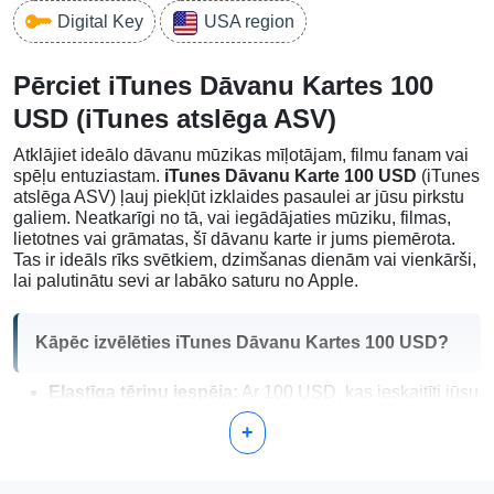
Digital Key
USA region
Pērciet iTunes Dāvanu Kartes 100
USD (iTunes atslēga ASV)
Atklājiet ideālo dāvanu mūzikas mīļotājam, filmu fanam vai
spēļu entuziastam.
iTunes Dāvanu Karte 100 USD
(iTunes
atslēga ASV) ļauj piekļūt izklaides pasaulei ar jūsu pirkstu
galiem. Neatkarīgi no tā, vai iegādājaties mūziku, filmas,
lietotnes vai grāmatas, šī dāvanu karte ir jums piemērota.
Tas ir ideāls rīks svētkiem, dzimšanas dienām vai vienkārši,
lai palutinātu sevi ar labāko saturu no Apple.
Kāpēc izvēlēties iTunes Dāvanu Kartes 100 USD?
Elastīga tēriņu iespēja:
Ar 100 USD, kas ieskaitīti jūsu
iTunes kontā, izbaudiet plašu iepirkumu klāstu Apple
+
veikalā, tostarp jaunākos mūzikas hitus, labākās e-
grāmatas un lietotnes.
Bez derīguma termiņa:
Jūsu
iTunes Dāvanu Karte