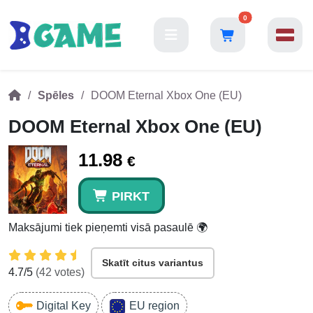
0
Spēles
DOOM Eternal Xbox One (EU)
DOOM Eternal Xbox One (EU)
11.98
€
PIRKT
Maksājumi tiek pieņemti visā pasaulē 🌍
Skatīt citus variantus
4.7
/5
(
42
votes)
Digital Key
EU region