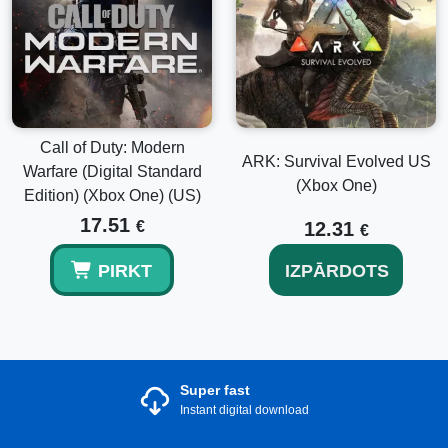
Call of Duty: Modern
ARK: Survival Evolved US
Warfare (Digital Standard
(Xbox One)
Edition) (Xbox One) (US)
17.51
€
12.31
€
PIRKT
IZPĀRDOTS
Super fast
Instant digital download