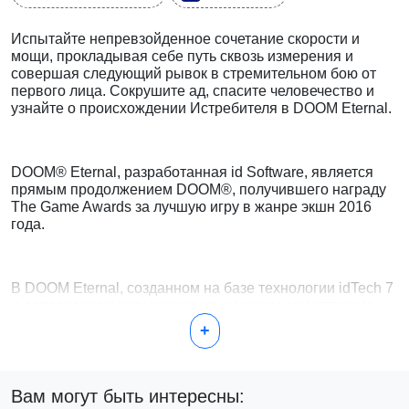
Испытайте непревзойденное сочетание скорости и
мощи, прокладывая себе путь сквозь измерения и
совершая следующий рывок в стремительном бою от
первого лица. Сокрушите ад, спасите человечество и
узнайте о происхождении Истребителя в DOOM Eternal.
DOOM® Eternal, разработанная id Software, является
прямым продолжением DOOM®, получившего награду
The Game Awards за лучшую игру в жанре экшн 2016
года.
В DOOM Eternal, созданном на базе технологии idTech 7
и дополненном новым захватывающим саундтреком,
написанным Миком Гордоном, вы управляете
+
неудержимым Палачом Рока, уничтожая новых и
классических демонов с помощью мощного оружия в
невероятном и невиданном ранее миры.
Вам могут быть интересны: