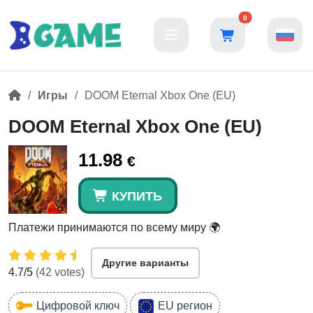
0
Игры
DOOM Eternal Xbox One (EU)
DOOM Eternal Xbox One (EU)
11.98
€
КУПИТЬ
Платежи принимаются по всему миру 🌍
Другие варианты
4.7
/5
(
42
votes)
Цифровой ключ
EU регион