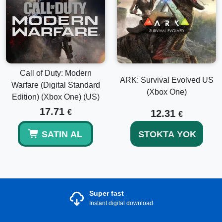
Call of Duty: Modern
ARK: Survival Evolved US
Warfare (Digital Standard
(Xbox One)
Edition) (Xbox One) (US)
17.71
€
12.31
€
SATIN AL
STOKTA YOK
Super fast
Instant digital download