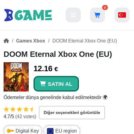
0
Games Xbox
DOOM Eternal Xbox One (EU)
DOOM Eternal Xbox One (EU)
12.16
€
SATIN AL
Ödemeler dünya genelinde kabul edilmektedir 🌍
Diğer seçenekleri görüntüle
4.7
/5
(
42
votes)
Digital Key
EU region