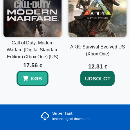
Call of Duty: Modern
ARK: Survival Evolved US
Warfare (Digital Standard
(Xbox One)
Edition) (Xbox One) (US)
17.56
€
12.31
€
KØB
UDSOLGT
Super fast
Instant digital download