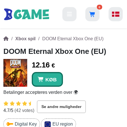
0
Xbox spil
DOOM Eternal Xbox One (EU)
DOOM Eternal Xbox One (EU)
12.16
€
KØB
Betalinger accepteres verden over 🌍
Se andre muligheder
4.7
/5
(
42
votes)
Digital Key
EU region