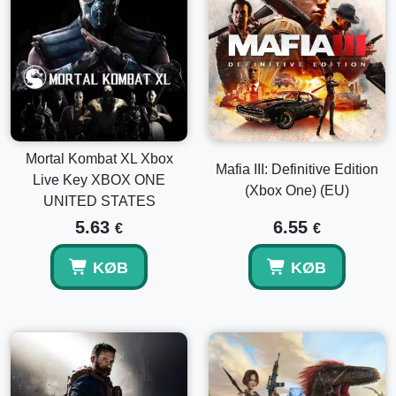
Mortal Kombat XL Xbox
Mafia III: Definitive Edition
Live Key XBOX ONE
(Xbox One) (EU)
UNITED STATES
5.63
6.55
€
€
KØB
KØB