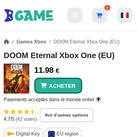
0
Games Xbox
DOOM Eternal Xbox One (EU)
DOOM Eternal Xbox One (EU)
11.98
€
ACHETER
Paiements acceptés dans le monde entier 🌍
Voir d’autres options
4.7
/5
(
42
votes)
Digital Key
EU region