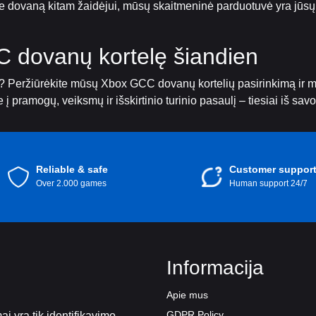
ate dovaną kitam žaidėjui, mūsų skaitmeninė parduotuvė yra jūs
 dovanų kortelę šiandien
tį? Peržiūrėkite mūsų Xbox GCC dovanų kortelių pasirinkimą ir 
 į pramogų, veiksmų ir išskirtinio turinio pasaulį – tiesiai iš sav
Reliable & safe
Customer suppor
Over 2.000 games
Human support 24/7
Informacija
Apie mus
GDPR Policy
i yra tik identifikavimo