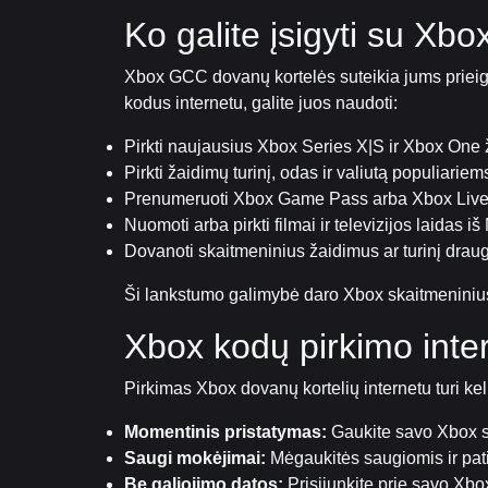
Ko galite įsigyti su Xb
Xbox GCC dovanų kortelės suteikia jums prieigą
kodus internetu, galite juos naudoti:
Pirkti naujausius Xbox Series X|S ir Xbox One
Pirkti žaidimų turinį, odas ir valiutą populiarie
Prenumeruoti Xbox Game Pass arba Xbox Live
Nuomoti arba pirkti filmai ir televizijos laidas iš
Dovanoti skaitmeninius žaidimus ar turinį drau
Ši lankstumo galimybė daro Xbox skaitmeniniu
Xbox kodų pirkimo inte
Pirkimas Xbox dovanų kortelių internetu turi ke
Momentinis pristatymas:
Gaukite savo Xbox sk
Saugi mokėjimai:
Mėgaukitės saugiomis ir pa
Be galiojimo datos:
Prisijunkite prie savo Xb