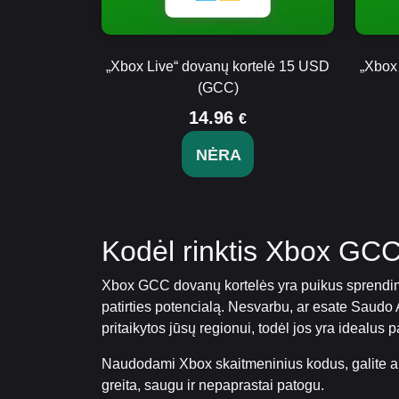
„Xbox Live“ dovanų kortelė 15 USD
„Xbox
(GCC)
14.96
€
NĖRA
Kodėl rinktis Xbox GC
Xbox GCC dovanų kortelės yra puikus sprendima
patirties potencialą. Nesvarbu, ar esate Saudo
pritaikytos jūsų regionui, todėl jos yra idealus
Naudodami Xbox skaitmeninius kodus, galite aki
greita, saugu ir nepaprastai patogu.