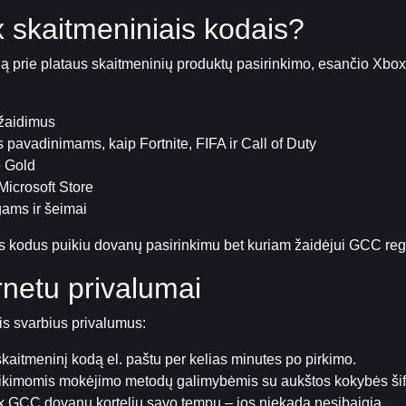
ox skaitmeniniais kodais?
 prie plataus skaitmeninių produktų pasirinkimo, esančio Xbox
 žaidimus
ms pavadinimams, kaip Fortnite, FIFA ir Call of Duty
 Gold
 Microsoft Store
gams ir šeimai
s kodus puikiu dovanų pasirinkimu bet kuriam žaidėjui GCC reg
rnetu privalumai
lis svarbius privalumus:
aitmeninį kodą el. paštu per kelias minutes po pirkimo.
tikimomis mokėjimo metodų galimybėmis su aukštos kokybės šif
ox GCC dovanų kortelių savo tempu – jos niekada nesibaigia.