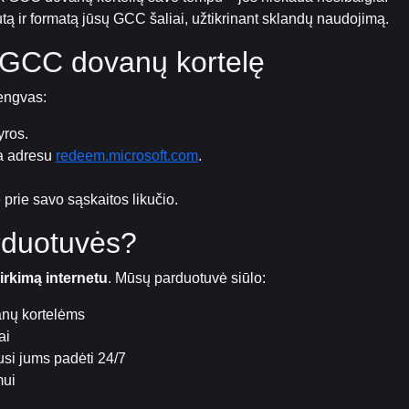
ą ir formatą jūsų GCC šaliai, užtikrinant sklandų naudojimą.
x GCC dovanų kortelę
lengvas:
yros.
ba adresu
redeem.microsoft.com
.
 prie savo sąskaitos likučio.
arduotuvės?
rkimą internetu
. Mūsų parduotuvė siūlo:
nų kortelėms
ai
usi jums padėti 24/7
mui