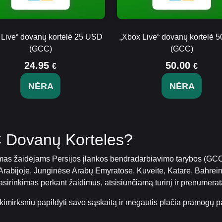
 Live“ dovanų kortelė 25 USD
„Xbox Live“ dovanų kortelė 
(GCC)
(GCC)
24.95
50.00
€
€
NĖRA
NĖRA
C Dovanų Korteles?
s žaidėjams Persijos įlankos bendradarbiavimo tarybos (GCC) r
 Arabijoje, Junginėse Arabų Emyratose, Kuveite, Katare, Bahrei
 pasirinkimas perkant žaidimus, atsisiunčiamą turinį ir prenumera
mirksniu papildyti savo sąskaitą ir mėgautis plačia pramogų pa