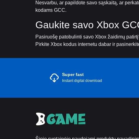
Nesvarbu, ar papildote savo sąskaitą, ar perk
kodams GCC.
Gaukite savo Xbox GCC
Pasiruošę patobulinti savo Xbox žaidimų patir
Pirkite Xbox kodus internetu dabar ir pasinerkite
Super fast
Instant digital download
Šioje svetainėje naudojami produktų pavadinima