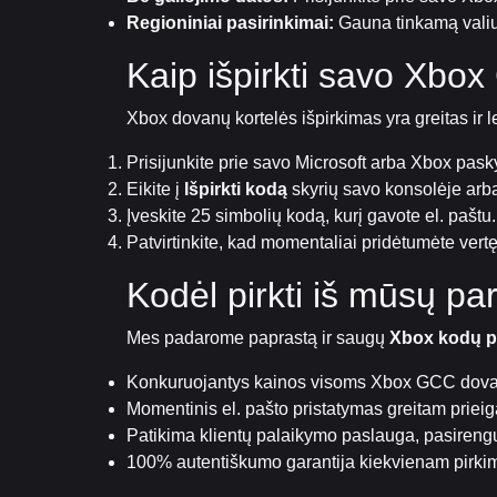
Regioniniai pasirinkimai:
Gauna tinkamą valiut
Kaip išpirkti savo Xbo
Xbox dovanų kortelės išpirkimas yra greitas ir 
Prisijunkite prie savo Microsoft arba Xbox pask
Eikite į
Išpirkti kodą
skyrių savo konsolėje ar
Įveskite 25 simbolių kodą, kurį gavote el. paštu.
Patvirtinkite, kad momentaliai pridėtumėte vertę
Kodėl pirkti iš mūsų p
Mes padarome paprastą ir saugų
Xbox kodų pi
Konkuruojantys kainos visoms Xbox GCC dova
Momentinis el. pašto pristatymas greitam prieig
Patikima klientų palaikymo paslauga, pasireng
100% autentiškumo garantija kiekvienam pirki