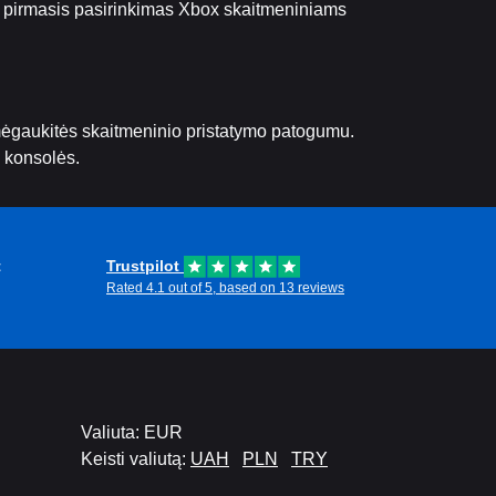
ų pirmasis pasirinkimas Xbox skaitmeniniams
mėgaukitės skaitmeninio pristatymo patogumu.
o konsolės.
t
Trustpilot
Rated 4.1 out of 5, based on 13 reviews
Valiuta: EUR
Keisti valiutą:
UAH
PLN
TRY