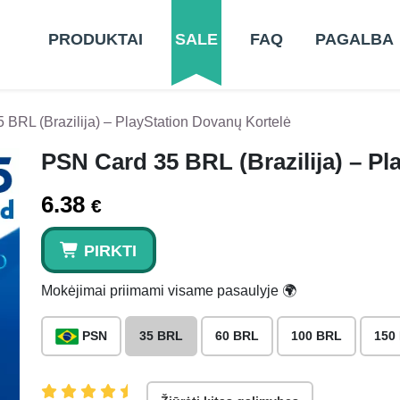
PRODUKTAI
SALE
FAQ
PAGALBA
BRL (Brazilija) – PlayStation Dovanų Kortelė
PSN Card 35 BRL (Brazilija) – P
6.38
€
PIRKTI
Mokėjimai priimami visame pasaulyje 🌍
PSN
35 BRL
60 BRL
100 BRL
150