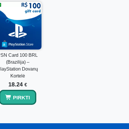
istatomas el. paštu.
tation piniginės lėšų.
SN Card 100 BRL
(Brazilija) –
layStation Dovanų
Kortelė
18.24
€
PIRKTI