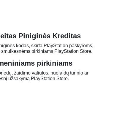
eitas Piniginės Kreditas
niginės kodas, skirta PlayStation paskyroms,
są smulkesnėms pirkiniams PlayStation Store.
tmeniniams pirkiniams
iedų, žaidimo valiutos, nuolaidų turinio ar
desnį užsakymą PlayStation Store.
mai