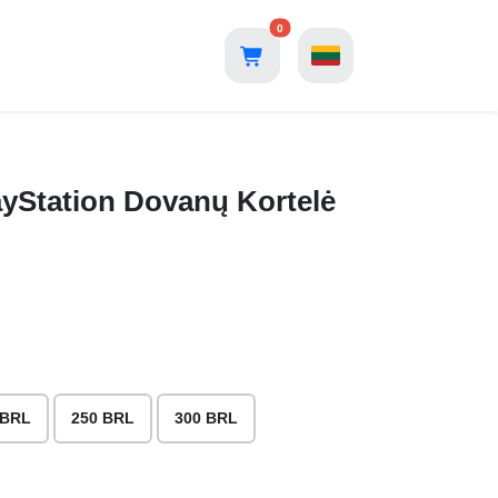
0
layStation Dovanų Kortelė
 BRL
250 BRL
300 BRL