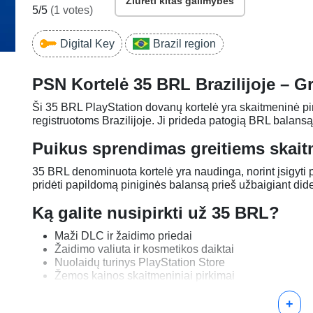
Žiūrėti kitas galimybes
5
/5
(
1
votes)
Digital Key
Brazil region
PSN Kortelė 35 BRL Brazilijoje – Gr
Ši 35 BRL PlayStation dovanų kortelė yra skaitmeninė pi
registruotoms Brazilijoje. Ji prideda patogią BRL balan
Puikus sprendimas greitiems skai
35 BRL denominuota kortelė yra naudinga, norint įsigyti pr
pridėti papildomą piniginės balansą prieš užbaigiant di
Ką galite nusipirkti už 35 BRL?
Maži DLC ir žaidimo priedai
Žaidimo valiuta ir kosmetikos daiktai
Nuolaidų turinys PlayStation Store
Žemos kainos skaitmeniniai pirkimai
Papildomas piniginės kreditas bendrai mokėjimų su
+