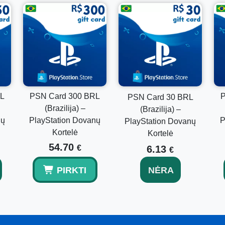
Taip, tai yra skaitmeninis PlayStation piniginės kodas, pr
Ar galiu pridėti jį prie esamo piniginės balanso?
Taip, išpirktas suma pridedama prie jūsų dabartinių PlayS
RL
PSN Card 300 BRL
P
PSN Card 30 BRL
(Brazilija) –
(Brazilija) –
nų
PlayStation Dovanų
P
PlayStation Dovanų
Kortelė
Kortelė
54.70
€
6.13
€
PIRKTI
NĖRA