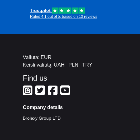
t
Trustpilot
Rated 4.1 out of 5, based on 13 reviews
Valiuta: EUR
Keisti valiutą:
UAH
PLN
TRY
Find us
Company details
Brolexy Group LTD