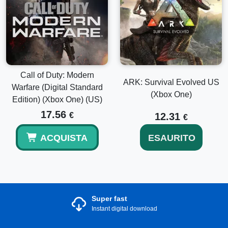
Call of Duty: Modern
ARK: Survival Evolved US
Warfare (Digital Standard
(Xbox One)
Edition) (Xbox One) (US)
17.56
€
12.31
€
ACQUISTA
ESAURITO
Super fast
Instant digital download