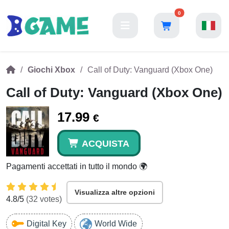
0
Giochi Xbox
Call of Duty: Vanguard (Xbox One)
Call of Duty: Vanguard (Xbox One)
17.99
€
ACQUISTA
Pagamenti accettati in tutto il mondo 🌍
Visualizza altre opzioni
4.8
/5
(
32
votes)
Digital Key
World Wide