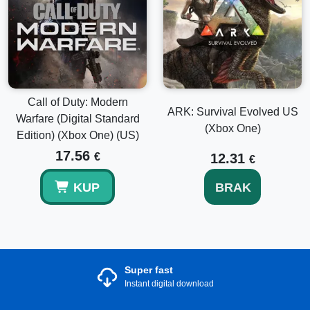
Call of Duty: Modern
ARK: Survival Evolved US
Warfare (Digital Standard
(Xbox One)
Edition) (Xbox One) (US)
17.56
€
12.31
€
KUP
BRAK
Super fast
Instant digital download