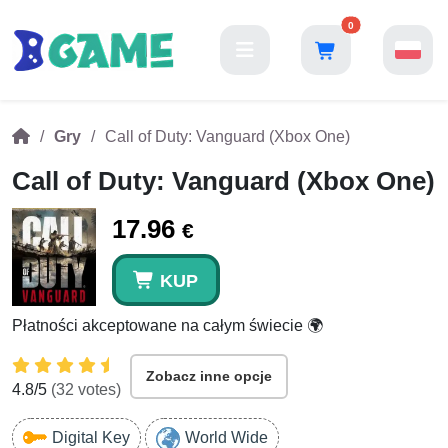
0
Gry
Call of Duty: Vanguard (Xbox One)
Call of Duty: Vanguard (Xbox One)
17.96
€
KUP
Płatności akceptowane na całym świecie 🌍
Zobacz inne opcje
4.8
/5
(
32
votes)
Digital Key
World Wide