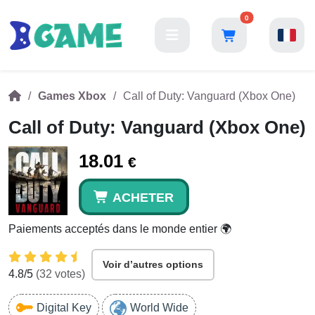
0
Games Xbox
Call of Duty: Vanguard (Xbox One)
Call of Duty: Vanguard (Xbox One)
18.01
€
ACHETER
Paiements acceptés dans le monde entier 🌍
Voir d’autres options
4.8
/5
(
32
votes)
Digital Key
World Wide