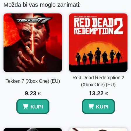
Možda bi vas moglo zanimati:
Red Dead Redemption 2
Tekken 7 (Xbox One) (EU)
(Xbox One) (EU)
9.23
13.22
€
€
KUPI
KUPI