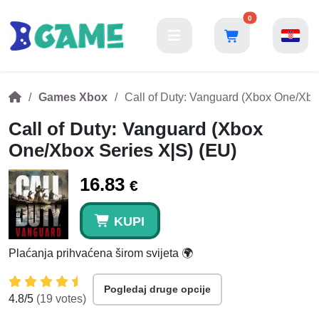
0
Games Xbox
Call of Duty: Vanguard (Xbox One/Xbo
Call of Duty: Vanguard (Xbox
One/Xbox Series X|S) (EU)
16.83
€
KUPI
Plaćanja prihvaćena širom svijeta 🌍
Pogledaj druge opcije
4.8
/5
(
19
votes)