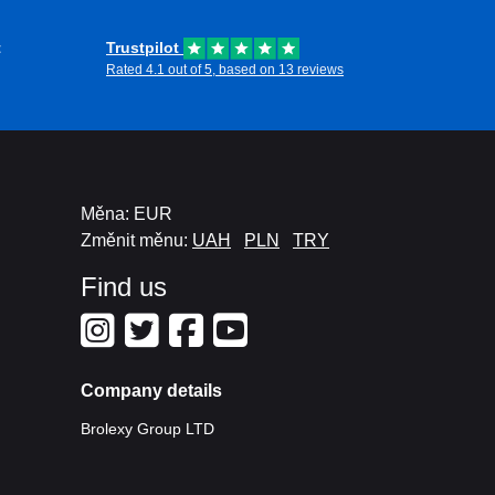
t
Trustpilot
Rated 4.1 out of 5, based on 13 reviews
Měna: EUR
Změnit měnu:
UAH
PLN
TRY
Find us
Company details
Brolexy Group LTD