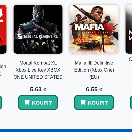
C
Mortal Kombat XL
Mafia III: Definitive
ion
Xbox Live Key XBOX
Edition (Xbox One)
)
ONE UNITED STATES
(EU)
5.63
6.55
€
€
KOUPIT
KOUPIT