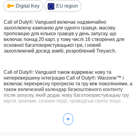
Digital Key
EU region
Call of Duty®: Vanguard включає надзвичайно
захоплюючу кампанію для одного гравця, масову
пропозицію для кількох гравців у день запуску, що
включає понад 20 карт, у тому числі 16 створених для
основної багатокористувацької гри, і новий
захоплюючий досвід зомбі, розроблений Treyarch.
Call of Duty®: Vanguard також відкриває нову та
неперевершену інтеграцію Call of Duty®: Warzone™ і
включає перехресну прогресію та гру між поколіннями, а
також величезний календар безкоштовного контенту
після запуску, який додає нову багатокористувацьку гру
карти, режими, сезонні події, громадські свята тощо.
+