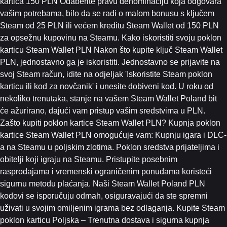
kartica 150 PLN Odaberite pravu denominaciju koja odgovara
vašim potrebama, bilo da se radi o malom bonusu s ključem
Steam od 25 PLN ili većem kreditu Steam Wallet od 150 PLN
za opsežnu kupovinu na Steamu. Kako iskoristiti svoju poklon
karticu Steam Wallet PLN Nakon što kupite ključ Steam Wallet
PLN, jednostavno ga je iskoristiti. Jednostavno se prijavite na
svoj Steam račun, idite na odjeljak 'Iskoristite Steam poklon
karticu ili kod za novčanik' i unesite dobiveni kod. U roku od
nekoliko trenutaka, stanje na vašem Steam Wallet Poland bit
će ažurirano, dajući vam pristup vašim sredstvima u PLN.
Zašto kupiti poklon kartice Steam Wallet PLN? Kupnja poklon
kartice Steam Wallet PLN omogućuje vam: Kupnju igara i DLC-
a na Steamu u poljskim zlotima. Poklon sredstva prijateljima i
obitelji koji igraju na Steamu. Pristupite posebnim
rasprodajama i vremenski ograničenim ponudama koristeći
sigurnu metodu plaćanja. Naši Steam Wallet Poland PLN
kodovi se isporučuju odmah, osiguravajući da ste spremni
uživati ​​u svojim omiljenim igrama bez odlaganja. Kupite Steam
poklon karticu Poljska – Trenutna dostava i sigurna kupnja