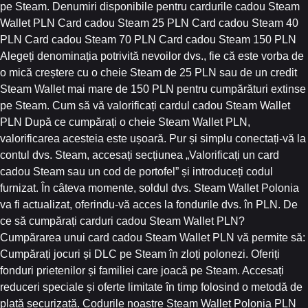
pe Steam. Denumiri disponibile pentru cardurile cadou Steam
Wallet PLN Card cadou Steam 25 PLN Card cadou Steam 40
PLN Card cadou Steam 70 PLN Card cadou Steam 150 PLN
Alegeți denominația potrivită nevoilor dvs., fie că este vorba de
o mică creștere cu o cheie Steam de 25 PLN sau de un credit
Steam Wallet mai mare de 150 PLN pentru cumpărături extinse
pe Steam. Cum să vă valorificați cardul cadou Steam Wallet
PLN După ce cumpărați o cheie Steam Wallet PLN,
valorificarea acesteia este ușoară. Pur și simplu conectați-vă la
contul dvs. Steam, accesați secțiunea „Valorificați un card
cadou Steam sau un cod de portofel” și introduceți codul
furnizat. În câteva momente, soldul dvs. Steam Wallet Polonia
va fi actualizat, oferindu-vă acces la fondurile dvs. în PLN. De
ce să cumpărați carduri cadou Steam Wallet PLN?
Cumpărarea unui card cadou Steam Wallet PLN vă permite să:
Cumpărați jocuri și DLC pe Steam în zloți polonezi. Oferiți
fonduri prietenilor și familiei care joacă pe Steam. Accesați
reduceri speciale și oferte limitate în timp folosind o metodă de
plată securizată. Codurile noastre Steam Wallet Polonia PLN