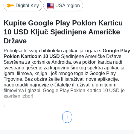
Digital Key
USA region
Kupite Google Play Poklon Karticu
10 USD Ključ Sjedinjene Američke
Države
Poboljšajte svoju biblioteku aplikacija i igara s
Google Play
Poklon Karticom 10 USD
Sjedinjene Američke Države!
Savršena za korisnike Androida, ova poklon kartica nudi
svestrano rješenje za kupovinu širokog spektra aplikacija,
igara, filmova, knjiga i još mnogo toga iz Google Play
Trgovine. Bez obzira želite li istraživati nove aplikacije,
nadoknaditi najnovije e-čitatelje ili uživati u omiljenim
filmovima i glazbi, Google Play Poklon Kartica 10 USD je
savršen izbor!
Zašto odabrati Google Play Poklon Karticu 10
+
USD?