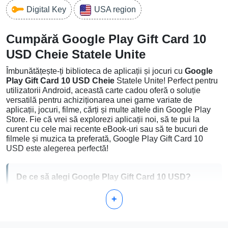
Digital Key
USA region
Cumpără Google Play Gift Card 10
USD Cheie Statele Unite
Îmbunătățește-ți biblioteca de aplicații și jocuri cu
Google
Play Gift Card 10 USD Cheie
Statele Unite! Perfect pentru
utilizatorii Android, această carte cadou oferă o soluție
versatilă pentru achiziționarea unei game variate de
aplicații, jocuri, filme, cărți și multe altele din Google Play
Store. Fie că vrei să explorezi aplicații noi, să te pui la
curent cu cele mai recente eBook-uri sau să te bucuri de
filmele și muzica ta preferată, Google Play Gift Card 10
USD este alegerea perfectă!
De ce să alegi Google Play Gift Card 10 USD?
+
Confort:
Disponibil instantaneu fără a fi nevoie de un
card de credit.
Flexibilitate:
Folosit pentru milioane de articole de pe