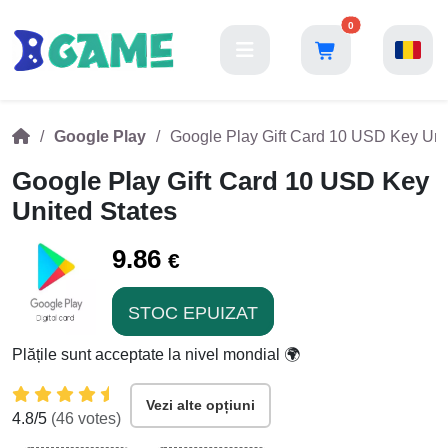
0
Google Play
Google Play Gift Card 10 USD Key Uni
Google Play Gift Card 10 USD Key
United States
9.86
€
STOC EPUIZAT
Plățile sunt acceptate la nivel mondial 🌍
Vezi alte opțiuni
4.8
/5
(
46
votes)