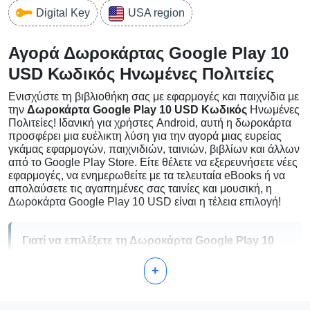
Digital Key
USA region
Αγορά Δωροκάρτας Google Play 10
USD Κωδικός Ηνωμένες Πολιτείες
Ενισχύστε τη βιβλιοθήκη σας με εφαρμογές και παιχνίδια με
την
Δωροκάρτα Google Play 10 USD Κωδικός
Ηνωμένες
Πολιτείες! Ιδανική για χρήστες Android, αυτή η δωροκάρτα
προσφέρει μια ευέλικτη λύση για την αγορά μιας ευρείας
γκάμας εφαρμογών, παιχνιδιών, ταινιών, βιβλίων και άλλων
από το Google Play Store. Είτε θέλετε να εξερευνήσετε νέες
εφαρμογές, να ενημερωθείτε με τα τελευταία eBooks ή να
απολαύσετε τις αγαπημένες σας ταινίες και μουσική, η
Δωροκάρτα Google Play 10 USD είναι η τέλεια επιλογή!
Γιατί να επιλέξετε τη Δωροκάρτα Google Play 10
USD;
+
Άνεση:
Διαθέσιμη άμεσα χωρίς την ανάγκη χρεωστικής
ή πιστωτικής κάρτας.