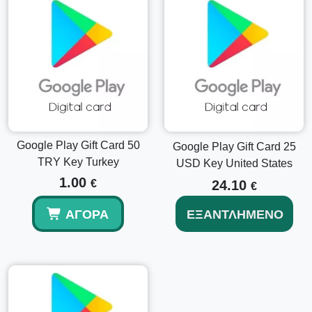
ενημερωθεί. Ξεκινήστε τις αγορές!
Εξερευνήστε Άλλες Αξίες
Αν θέλετε να εξερευνήσετε άλλες επιλογές, σκεφτείτε τη
Δωροκάρτα Google Play 5 USD Κωδικός Ηνωμένες
Πολιτείες
ή τη
Δωροκάρτα Google Play 15 USD Κωδικός
Ηνωμένες Πολιτείες
για διαφορετικές ανάγκες ή απαιτήσεις
δώρων.
Google Play Gift Card 50
Google Play Gift Card 25
TRY Key Turkey
Ενισχύστε τη Ψηφιακή σας Ζωή με την
USD Key United States
1.00
Google Play
€
24.10
€
Επιλέγοντας μια
Δωροκάρτα Google Play 10 USD
ΑΓΟΡΆ
ΕΞΑΝΤΛΗΜΈΝΟ
Κωδικός Ηνωμένες Πολιτείες
ξεκλειδώσετε έναν κόσμο
περιεχομένου από παιχνίδια μέχρι εφαρμογές
παραγωγικότητας. Δεν είναι απλώς μια αγορά; Είναι μια
είσοδος σε ένα διαφοροποιημένο ψηφιακό οικοσύστημα
σχεδιασμένο για ψυχαγωγία και αποδοτικότητα. Αγοράστε
τη δωροκάρτα Google Play σας σήμερα και ανακαλύψτε
ατελείωτες δυνατότητες!