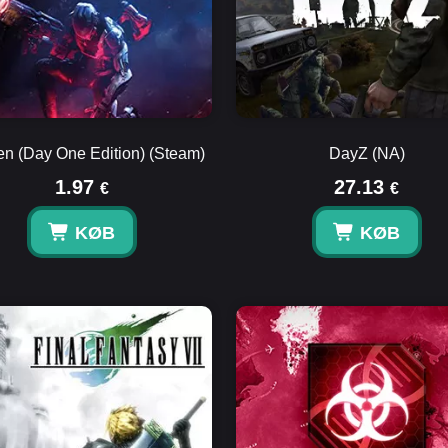
n (Day One Edition) (Steam)
DayZ (NA)
1.97
27.13
€
€
KØB
KØB