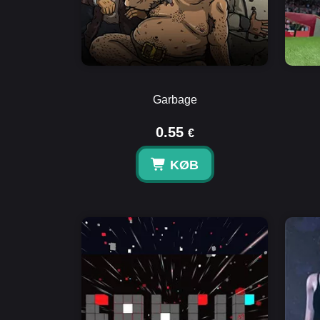
Garbage
0.55
€
KØB