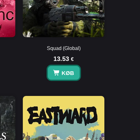
Squad (Global)
13.53
€
KØB