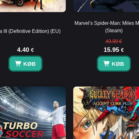
Marvel's Spider-Man: Miles 
(Steam)
a III (Definitive Edition) (EU)
49.99 €
4.40
15.95
€
€
KØB
KØB