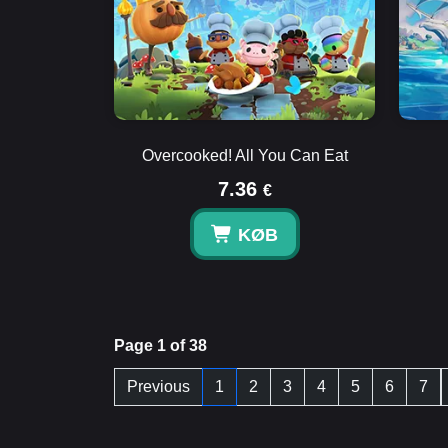
Overcooked! All You Can Eat
7.36
€
KØB
Page 1 of 38
Previous
1
2
3
4
5
6
7