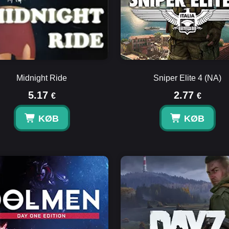
Midnight Ride
Sniper Elite 4 (NA)
5.17
2.77
€
€
KØB
KØB