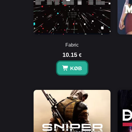
Fabric
10.15
€
KØB