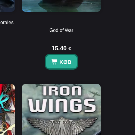
Morales
God of War
15.40
€
KØB