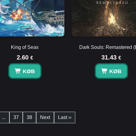
King of Seas
Dark Souls: Remastered 
2.60
31.43
€
€
KØB
KØB
...
37
38
Next
Last ››