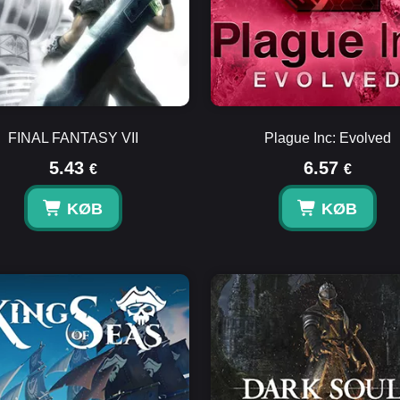
FINAL FANTASY VII
Plague Inc: Evolved
5.43
6.57
€
€
KØB
KØB