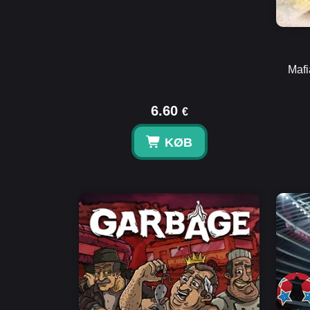
Mafi
6.60
€
KØB