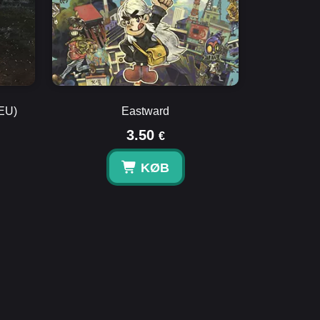
(EU)
Eastward
3.50
€
KØB