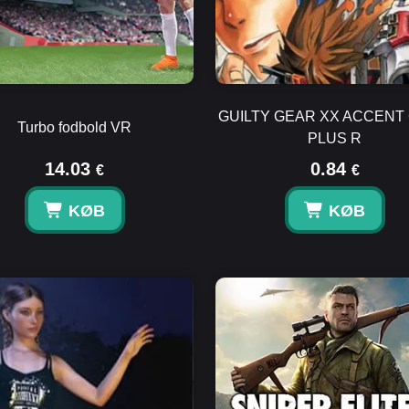
GUILTY GEAR XX ACCENT
Turbo fodbold VR
PLUS R
14.03
0.84
€
€
KØB
KØB