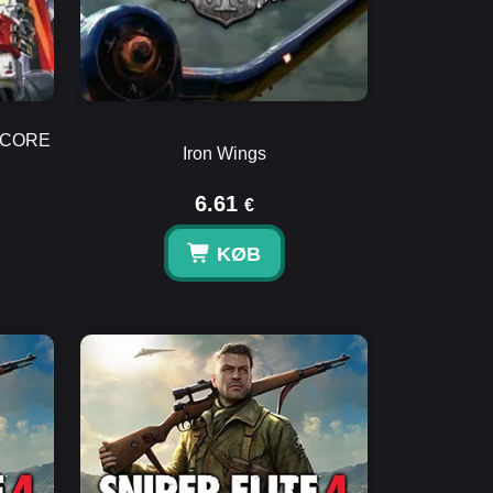
 CORE
Iron Wings
6.61
€
KØB