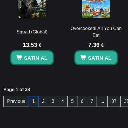
Overcooked! All You Can
Squad (Global)
Eat
13.53
7.36
€
€
SATIN AL
SATIN AL
Page 1 of 38
Previous
1
2
3
4
5
6
7
...
37
3