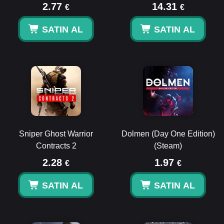
2.77
14.31
€
€
SATIN AL
SATIN AL
Sniper Ghost Warrior
Dolmen (Day One Edition)
Contracts 2
(Steam)
2.28
1.97
€
€
SATIN AL
SATIN AL