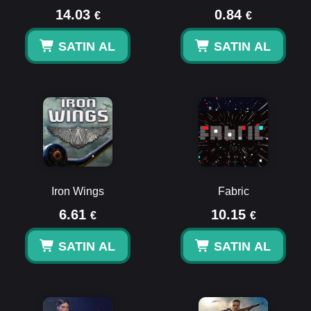
14.03
0.84
€
€
SATIN AL
SATIN AL
Iron Wings
Fabric
6.61
10.15
€
€
SATIN AL
SATIN AL