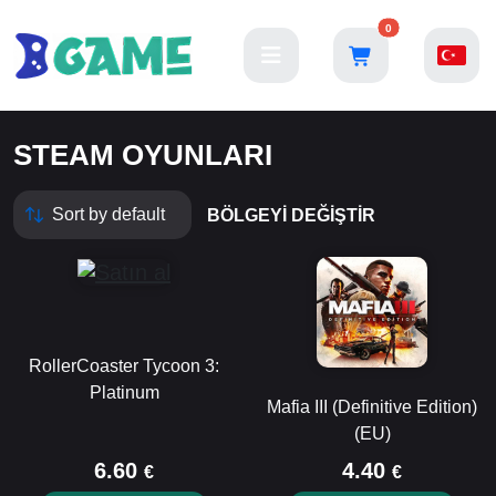
0
STEAM OYUNLARI
BÖLGEYI DEĞIŞTIR
RollerCoaster Tycoon 3:
Platinum
Mafia III (Definitive Edition)
(EU)
6.60
4.40
€
€