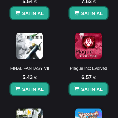
5.54
7.63
€
€
SATIN AL
SATIN AL
FINAL FANTASY VII
Plague Inc: Evolved
5.43
6.57
€
€
SATIN AL
SATIN AL