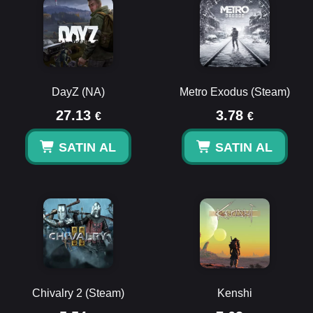
DayZ (NA)
Metro Exodus (Steam)
27.13
3.78
€
€
SATIN AL
SATIN AL
Chivalry 2 (Steam)
Kenshi