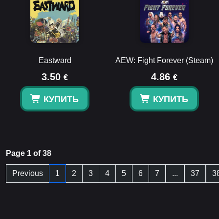
Eastward
AEW: Fight Forever (Steam)
3.50
4.86
€
€
КУПИТЬ
КУПИТЬ
Page 1 of 38
Previous
1
2
3
4
5
6
7
...
37
3