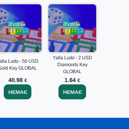
.
и.
.
 новими діамантами!
Yalla Ludo - 2 USD
alla Ludo - 50 USD
щоб задовольнити ваші ігрові потреби:
Diamonds Key
Gold Key GLOBAL
GLOBAL
шего пакету діамантів.
 з
Yalla Ludo - 25 USD Diamonds Key
40.98
1.64
€
€
НЕМАЄ
НЕМАЄ