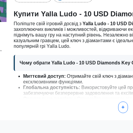
Купити Yalla Ludo - 10 USD Dia
Поліпште свій ігровий досвід з
Yalla Ludo - 10 USD
захоплюючих викликів і можливостей, відкриваючи екск
піднімуть вашу гру на наступний рівень. Незалежно ві
казуальним гравцем, цей ключ з діамантами є ідеаль
популярній грі Yalla Ludo.
,
Чому обрати Yalla Ludo - 10 USD Diamonds Ke
Миттєвий доступ:
Отримайте свій ключ з діамант
ексклюзивними функціями.
Глобальна доступність:
Використовуйте цей про
забезпечуючи безперервне задоволення та excite
Оптимальна вартість:
Отримайте максимум від Y
використовувати для відкриття преміум-товарів і
+
Безпечна покупка:
Насолоджуйтесь безпечними 
ключа прямо на ваш акаунт.
Як активувати Yalla Ludo - 10 USD Diamonds K