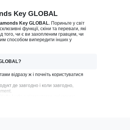
monds Key GLOBAL
 Diamonds Key GLOBAL
. Пориньте у світ
люзивні функції, скіни та переваги, які
д того, чи є ви захопленим гравцем, чи
ним способом випередити інших у
y GLOBAL?
ами відразу ж і почніть користуватися
дукт де завгодно і коли завгодно,
ment.
alla Ludo з діамантами, які можна
 поліпшень.
транзакціями з гарантованою доставкою
ey GLOBAL